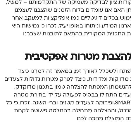
קודות ציון לבדיקה מעמיקה של התקדמותנו – למשל,
חן האם אנו עומדים בלוח הזמנים שהצבנו לעצמנו,
מוש בכלים דיגיטליים כמו אפליקציות למעקב אחר
ארגון המידע וניתוחו באופן יעיל. זכרו כי גמישות היא
 התכנית המקורית בהתאם לתובנות שצברנו
להצבת מטרות אפקטיבית
לפתח ולשכלל לאורך זמן. במאמר זה למדנו כיצד
S ליצירת מטרות מדויקות ומדידות, כיצד לפרק מטרות גדולות לצעדים
 להגשמתן. המפתח להצלחה טמון בתכנון מדוקדק,
יעדים התחילו בבסיס לפעולה
על ידי בחירת מטרה
אחת משמעותית, הגדרתה לפי עקרונות SMART, ופירוקה לצעדים קטנים וברי-השגה. זכרו כי כל
גדול, וההצלחה מתחילה בהחלטה פשוטה לקחת
דכם המוצלח מחכה לכם.