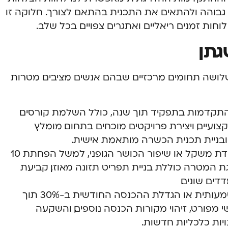
 גבוהה ולהתאים את התכנית בהתאם לצורך. חלוקה זו
חות זמנים ריאליים ואתגרים צפויים בכל שלב.
גתן
בשלושה תחומים מרכזיים שבהם אנשים מציבים מטרות
להתקדמות בתפקיד תוך שנה, כולל השלמת קורסים
עיים, ויצירת פרויקטים מוכחים בתחום. מומלץ
 ובניית תכנית הכשרה מותאמת אישית.
בריאות ואורח חיים: קביעת יעד להורדת משקל או שיפור הכושר הגופני, למשל הפחתת 10
ת המטרה כוללת בניית תפריט תזונה מאוזן, קביעת
ים שונים.
יציבות פיננסית: יצירת קרן חיסכון משמעותית או הגדלת ההכנסה החודשית ב-30% תוך
 מפורט, זיהוי מקורות הכנסה נוספים, והשקעה
יות כלכליות חדשות.