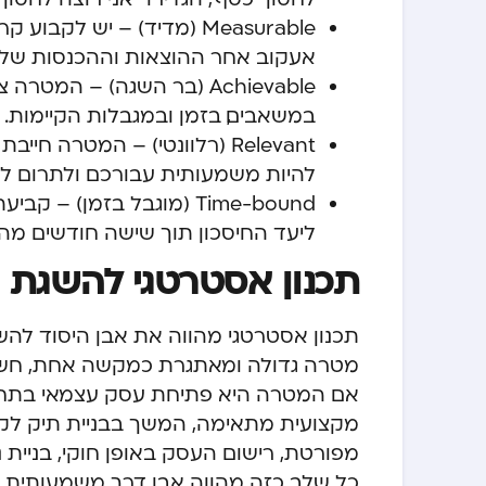
Measurable (מדיד)
– יש לקבוע קרי
אעקוב אחר ההוצאות וההכנסות שלי ב
Achievable (בר השגה)
– המטרה צר
במשאבים, בזמן ובמגבלות הקיימות.
Relevant (רלוונטי)
– המטרה חייבת ל
להיות משמעותית עבורכם ולתרום ל
Time-bound (מוגבל בזמן)
– קביעת 
ליעד החיסכון תוך שישה חודשים מהיו
תכנון אסטרטגי להשגת
תכנון אסטרטגי מהווה את אבן היסוד לה
מטרה גדולה ומאתגרת כמקשה אחת, חשוב
אם המטרה היא פתיחת עסק עצמאי בתחום
מקצועית מתאימה, המשך בבניית תיק לקו
מפורטת, רישום העסק באופן חוקי, בניית 
כל שלב כזה מהווה אבן דרך משמעותית,