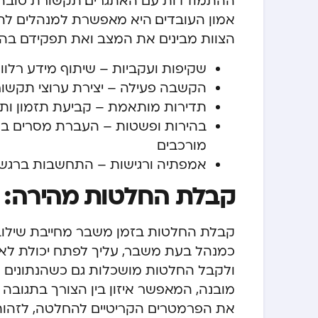
ההתמודדות עם האתגרים. תקשורת טובה 
אמון העובדים. היא מאפשרת למנהלים להעב
הצוות מבינים את המצב ואת תפקידם בהת
שקיפות ועקביות – שיתוף מידע רלוו
הקשבה פעילה – יצירת ערוצי תקשור
תדירות מותאמת – קביעת תזמון ו
בהירות ופשטות – העברת מסרים ברור
מורכבים
אמפתיה ורגישות – התחשבות ברגש
קבלת החלטות מהירה: א
קבלת החלטות בזמן משבר מחייבת שילוב מ
כמנהל בעת משבר, עליך לפתח יכולת לאסו
ולקבל החלטות מושכלות גם כשהנתונים ח
מובנה, המאפשר איזון בין הצורך בתגובה 
את הפרמטרים הקריטיים להחלטה, לזהות 